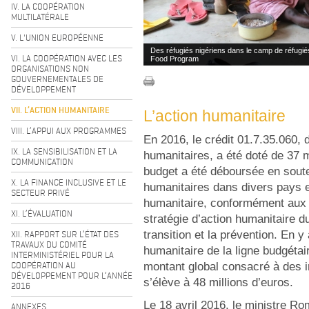
IV. LA COOPÉRATION
MULTILATÉRALE
V. L'UNION EUROPÉENNE
Des réfugiés nigériens dans le camp de réfug
VI. LA COOPÉRATION AVEC LES
Food Program
ORGANISATIONS NON
GOUVERNEMENTALES DE
DÉVELOPPEMENT
VII. L’ACTION HUMANITAIRE
L’action humanitaire
VIII. L’APPUI AUX PROGRAMMES
En 2016, le crédit 01.7.35.060, 
IX. LA SENSIBILISATION ET LA
humanitaires, a été doté de 37 mi
COMMUNICATION
budget a été déboursée en soute
X. LA FINANCE INCLUSIVE ET LE
humanitaires dans divers pays e
SECTEUR PRIVÉ
humanitaire, conformément aux tr
XI. L’ÉVALUATION
stratégie d’action humanitaire d
XII. RAPPORT SUR L’ÉTAT DES
transition et la prévention. En y 
TRAVAUX DU COMITÉ
humanitaire de la ligne budgétai
INTERMINISTÉRIEL POUR LA
COOPÉRATION AU
montant global consacré à des i
DÉVELOPPEMENT POUR L’ANNÉE
s’élève à 48 millions d’euros.
2016
Le 18 avril 2016, le ministre Ro
ANNEXES