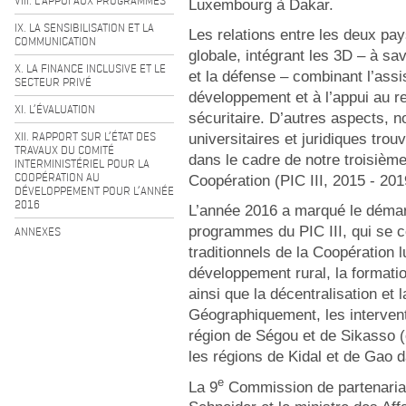
VIII. L’APPUI AUX PROGRAMMES
Luxembourg à Dakar.
IX. LA SENSIBILISATION ET LA
Les relations entre les deux pa
COMMUNICATION
globale, intégrant les 3D – à sa
X. LA FINANCE INCLUSIVE ET LE
et la défense – combinant l’assi
SECTEUR PRIVÉ
développement et à l’appui au re
XI. L’ÉVALUATION
sécuritaire. D’autres aspects, 
XII. RAPPORT SUR L’ÉTAT DES
universitaires et juridiques trouv
TRAVAUX DU COMITÉ
dans le cadre de notre troisièm
INTERMINISTÉRIEL POUR LA
COOPÉRATION AU
Coopération (PIC III, 2015 - 20
DÉVELOPPEMENT POUR L’ANNÉE
2016
L’année 2016 a marqué le démarr
programmes du PIC III, qui se c
ANNEXES
traditionnels de la Coopération 
développement rural, la formation
ainsi que la décentralisation et
Géographiquement, les intervent
région de Ségou et de Sikasso (
les régions de Kidal et de Gao 
e
La 9
Commission de partenariat