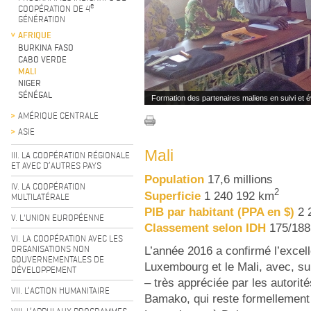
e
COOPÉRATION DE 4
GÉNÉRATION
AFRIQUE
BURKINA FASO
CABO VERDE
MALI
NIGER
SÉNÉGAL
Formation des partenaires maliens en suivi et e
AMÉRIQUE CENTRALE
ASIE
Mali
III. LA COOPÉRATION RÉGIONALE
ET AVEC D’AUTRES PAYS
Population
17,6 millions
IV. LA COOPÉRATION
2
Superficie
1 240 192 km
MULTILATÉRALE
PIB par habitant (PPA en $)
2 
V. L'UNION EUROPÉENNE
Classement selon IDH
175/188
VI. LA COOPÉRATION AVEC LES
ORGANISATIONS NON
L’année 2016 a confirmé l’excell
GOUVERNEMENTALES DE
Luxembourg et le Mali, avec, sur
DÉVELOPPEMENT
– très appréciée par les autorit
VII. L’ACTION HUMANITAIRE
Bamako, qui reste formellement