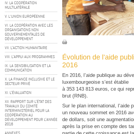
IV. LA COOPÉRATION
MULTILATÉRALE
V. L'UNION EUROPÉENNE
VI. LA COOPÉRATION AVEC LES
ORGANISATIONS NON
GOUVERNEMENTALES DE
DÉVELOPPEMENT
VII. L’ACTION HUMANITAIRE
Évolution de l’aide pu
VIII. L’APPUI AUX PROGRAMMES
2016
IX. LA SENSIBILISATION ET LA
COMMUNICATION
En 2016, l’aide publique au dé
X. LA FINANCE INCLUSIVE ET LE
luxembourgeoise s’est établie
SECTEUR PRIVÉ
à 353 143 813 euros, ce qui rep
XI. L’ÉVALUATION
brut (RNB).
XII. RAPPORT SUR L’ÉTAT DES
Sur le plan international, l’aide
TRAVAUX DU COMITÉ
INTERMINISTÉRIEL POUR LA
un nouveau sommet en 2016 ave
COOPÉRATION AU
de dollars, soit une augmentati
DÉVELOPPEMENT POUR L’ANNÉE
2016
après la prise en compte des tau
ANNEXES
partie de cette croissance est 