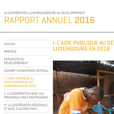
LA COOPÉRATION LUXEMBOURGEOISE AU DÉVELOPPEMENT
RAPPORT ANNUEL
2016
I. L’AIDE PUBLIQUE AU 
ACCUEIL
LUXEMBOURG EN 2016
PRÉFACE
EFFICACITÉ DU
DÉVELOPPEMENT
SOMMET HUMANITAIRE MONDIAL
I. L’AIDE PUBLIQUE AU
DÉVELOPPEMENT DU
LUXEMBOURG EN 2016
II. LA COOPÉRATION AVEC LES
PRINCIPAUX PAYS PARTENAIRES
III. LA COOPÉRATION RÉGIONALE
ET AVEC D’AUTRES PAYS