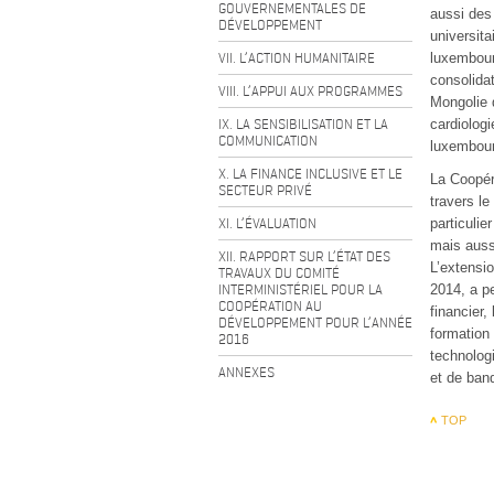
GOUVERNEMENTALES DE
aussi des
DÉVELOPPEMENT
universit
VII. L’ACTION HUMANITAIRE
luxembour
consolida
VIII. L’APPUI AUX PROGRAMMES
Mongolie d
IX. LA SENSIBILISATION ET LA
cardiologi
COMMUNICATION
luxembour
X. LA FINANCE INCLUSIVE ET LE
La Coopér
SECTEUR PRIVÉ
travers le
XI. L’ÉVALUATION
particuli
mais auss
XII. RAPPORT SUR L’ÉTAT DES
L’extensi
TRAVAUX DU COMITÉ
INTERMINISTÉRIEL POUR LA
2014, a pe
COOPÉRATION AU
financier
DÉVELOPPEMENT POUR L’ANNÉE
formation 
2016
technolog
ANNEXES
et de ban
TOP