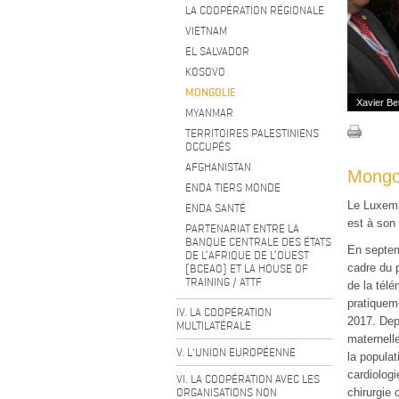
LA COOPÉRATION RÉGIONALE
VIETNAM
EL SALVADOR
KOSOVO
MONGOLIE
Xavier Be
MYANMAR
TERRITOIRES PALESTINIENS
OCCUPÉS
AFGHANISTAN
Mongo
ENDA TIERS MONDE
Le Luxemb
ENDA SANTÉ
est à son
PARTENARIAT ENTRE LA
BANQUE CENTRALE DES ÉTATS
En septem
DE L’AFRIQUE DE L’OUEST
(BCEAO) ET LA HOUSE OF
cadre du p
TRAINING / ATTF
de la tél
pratiqueme
IV. LA COOPÉRATION
2017. Dep
MULTILATÉRALE
maternell
V. L'UNION EUROPÉENNE
la populat
cardiologi
VI. LA COOPÉRATION AVEC LES
ORGANISATIONS NON
chirurgie