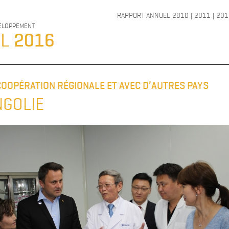
RAPPORT ANNUEL
2010
|
2011
|
201
VELOPPEMENT
EL
2016
A COOPÉRATION RÉGIONALE ET AVEC D’AUTRES PAYS
GOLIE