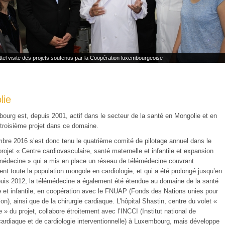
ttel visite des projets soutenus par la Coopération luxembourgeoise
lie
ourg est, depuis 2001, actif dans le secteur de la santé en Mongolie et en
 troisième projet dans ce domaine.
bre 2016 s’est donc tenu le quatrième comité de pilotage annuel dans le
rojet « Centre cardiovasculaire, santé maternelle et infantile et expansion
émédecine » qui a mis en place un réseau de télémédecine couvrant
nt toute la population mongole en cardiologie, et qui a été prolongé jusqu’en
uis 2012, la télémédecine a également été étendue au domaine de la santé
e et infantile, en coopération avec le FNUAP (Fonds des Nations unies pour
ion), ainsi que de la chirurgie cardiaque. L’hôpital Shastin, centre du volet «
e » du projet, collabore étroitement avec l’INCCI (Institut national de
 cardiaque et de cardiologie interventionnelle) à Luxembourg, mais développe