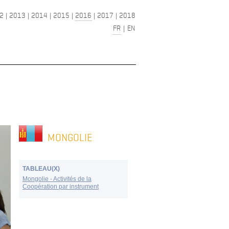
2
|
2013
|
2014
|
2015
|
2016
|
2017
|
2018
FR
|
EN
MONGOLIE
TABLEAU(X)
Mongolie - Activités de la
Coopération par instrument