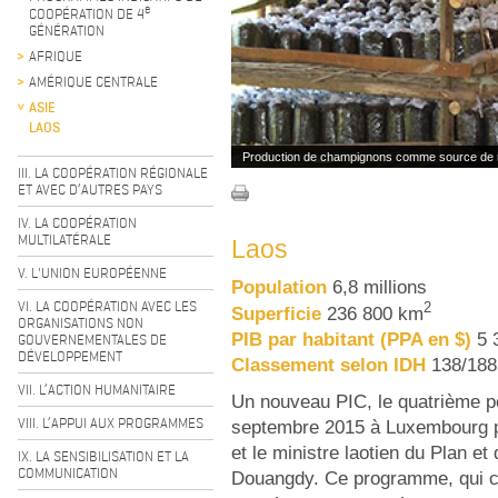
e
COOPÉRATION DE 4
GÉNÉRATION
AFRIQUE
AMÉRIQUE CENTRALE
ASIE
LAOS
Production de champignons comme source de
III. LA COOPÉRATION RÉGIONALE
ET AVEC D’AUTRES PAYS
IV. LA COOPÉRATION
MULTILATÉRALE
Laos
V. L'UNION EUROPÉENNE
Population
6,8 millions
VI. LA COOPÉRATION AVEC LES
2
Superficie
236 800 km
ORGANISATIONS NON
PIB par habitant (PPA en $)
5 
GOUVERNEMENTALES DE
DÉVELOPPEMENT
Classement selon IDH
138/188
VII. L’ACTION HUMANITAIRE
Un nouveau PIC, le quatrième po
VIII. L’APPUI AUX PROGRAMMES
septembre 2015 à Luxembourg p
et le ministre laotien du Plan e
IX. LA SENSIBILISATION ET LA
COMMUNICATION
Douangdy. Ce programme, qui co