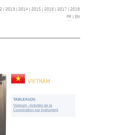
2
|
2013
|
2014
|
2015
|
2016
|
2017
|
2018
FR
|
EN
VIETNAM
TABLEAU(X)
Vietnam - Activités de la
Coopération par instrument