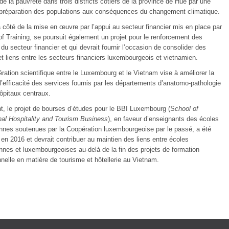
de la pauvreté dans trois districts côtiers de la province de Hué par une
 préparation des populations aux conséquences du changement climatique.
 côté de la mise en œuvre par l’appui au secteur financier mis en place par
of Training, se poursuit également un projet pour le renforcement des
du secteur financier et qui devrait fournir l’occasion de consolider des
t liens entre les secteurs financiers luxembourgeois et vietnamien.
ration scientifique entre le Luxembourg et le Vietnam vise à améliorer la
 l’efficacité des services fournis par les départements d’anatomo-pathologie
ôpitaux centraux.
t, le projet de bourses d’études pour le BBI Luxembourg (S
chool of
onal Hospitality and Tourism Business
), en faveur d’enseignants des écoles
nnes soutenues par la Coopération luxembourgeoise par le passé, a été
en 2016 et devrait contribuer au maintien des liens entre écoles
nnes et luxembourgeoises au-delà de la fin des projets de formation
nelle en matière de tourisme et hôtellerie au Vietnam.