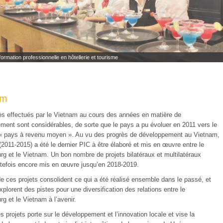
formation professionnelle en hôtellerie et tourisme
am
ès effectués par le Vietnam au cours des années en matière de
ment sont considérables, de sorte que le pays a pu évoluer en 2011 vers le
 « pays à revenu moyen ». Au vu des progrès de développement au Vietnam,
 (2011-2015) a été le dernier PIC à être élaboré et mis en œuvre entre le
g et le Vietnam. Un bon nombre de projets bilatéraux et multilatéraux
utefois encore mis en œuvre jusqu’en 2018-2019.
de ces projets consolident ce qui a été réalisé ensemble dans le passé, et
xplorent des pistes pour une diversification des relations entre le
g et le Vietnam à l’avenir.
s projets porte sur le développement et l’innovation locale et vise la