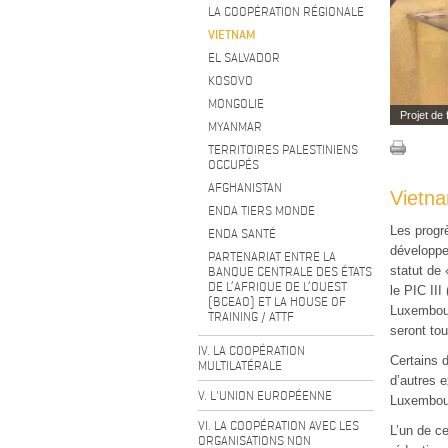
LA COOPÉRATION RÉGIONALE
VIETNAM
EL SALVADOR
KOSOVO
MONGOLIE
Projet de 
MYANMAR
TERRITOIRES PALESTINIENS
OCCUPÉS
AFGHANISTAN
Vietn
ENDA TIERS MONDE
Les progr
ENDA SANTÉ
développe
PARTENARIAT ENTRE LA
BANQUE CENTRALE DES ÉTATS
statut de
DE L’AFRIQUE DE L’OUEST
le PIC III
(BCEAO) ET LA HOUSE OF
Luxembour
TRAINING / ATTF
seront to
IV. LA COOPÉRATION
Certains 
MULTILATÉRALE
d’autres e
V. L'UNION EUROPÉENNE
Luxembour
VI. LA COOPÉRATION AVEC LES
L’un de ce
ORGANISATIONS NON