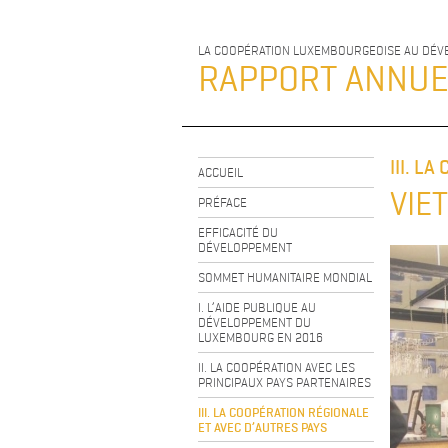
LA COOPÉRATION LUXEMBOURGEOISE AU DÉ
RAPPORT ANNU
III. L
ACCUEIL
VIE
PRÉFACE
EFFICACITÉ DU
DÉVELOPPEMENT
SOMMET HUMANITAIRE MONDIAL
I. L’AIDE PUBLIQUE AU
DÉVELOPPEMENT DU
LUXEMBOURG EN 2016
II. LA COOPÉRATION AVEC LES
PRINCIPAUX PAYS PARTENAIRES
III. LA COOPÉRATION RÉGIONALE
ET AVEC D’AUTRES PAYS