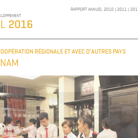
RAPPORT ANNUEL
2010
|
2011
|
201
VELOPPEMENT
EL
2016
A COOPÉRATION RÉGIONALE ET AVEC D’AUTRES PAYS
TNAM