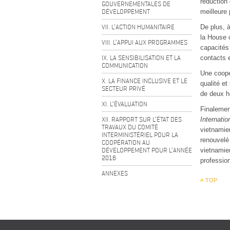
réduction 
GOUVERNEMENTALES DE
DÉVELOPPEMENT
meilleure
VII. L’ACTION HUMANITAIRE
De plus, à
la House 
VIII. L’APPUI AUX PROGRAMMES
capacités 
IX. LA SENSIBILISATION ET LA
contacts e
COMMUNICATION
Une coopé
X. LA FINANCE INCLUSIVE ET LE
qualité et
SECTEUR PRIVÉ
de deux h
XI. L’ÉVALUATION
Finalemen
XII. RAPPORT SUR L’ÉTAT DES
Internati
TRAVAUX DU COMITÉ
vietnamie
INTERMINISTÉRIEL POUR LA
renouvelé 
COOPÉRATION AU
DÉVELOPPEMENT POUR L’ANNÉE
vietnamie
2016
profession
ANNEXES
TOP