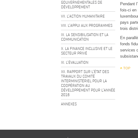
GOUVERNEMENTALES DE
Pendant l’
DÉVELOPPEMENT
fois-ci e
VII. L’ACTION HUMANITAIRE
luxembour
pays part
VIII. L’APPUI AUX PROGRAMMES
trois dist
IX. LA SENSIBILISATION ET LA
En parall
COMMUNICATION
fonds fid
X. LA FINANCE INCLUSIVE ET LE
services d
SECTEUR PRIVÉ
subsistan
XI. L’ÉVALUATION
TOP
XII. RAPPORT SUR L’ÉTAT DES
TRAVAUX DU COMITÉ
INTERMINISTÉRIEL POUR LA
COOPÉRATION AU
DÉVELOPPEMENT POUR L’ANNÉE
2016
ANNEXES