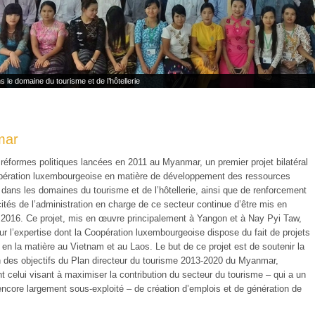
s le domaine du tourisme et de l’hôtellerie
mar
 réformes politiques lancées en 2011 au Myanmar, un premier projet bilatéral
pération luxembourgeoise en matière de développement des ressources
dans les domaines du tourisme et de l’hôtellerie, ainsi que de renforcement
ités de l’administration en charge de ce secteur continue d’être mis en
2016. Ce projet, mis en œuvre principalement à Yangon et à Nay Pyi Taw,
ur l’expertise dont la Coopération luxembourgeoise dispose du fait de projets
 en la matière au Vietnam et au Laos. Le but de ce projet est de soutenir la
on des objectifs du Plan directeur du tourisme 2013-2020 du Myanmar,
 celui visant à maximiser la contribution du secteur du tourisme – qui a un
encore largement sous-exploité – de création d’emplois et de génération de