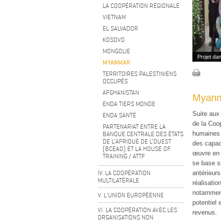
LA COOPÉRATION RÉGIONALE
VIETNAM
EL SALVADOR
KOSOVO
MONGOLIE
Projet dan
MYANMAR
TERRITOIRES PALESTINIENS
OCCUPÉS
AFGHANISTAN
Myan
ENDA TIERS MONDE
Suite aux
ENDA SANTÉ
de la Coo
PARTENARIAT ENTRE LA
BANQUE CENTRALE DES ÉTATS
humaines 
DE L’AFRIQUE DE L’OUEST
des capac
(BCEAO) ET LA HOUSE OF
œuvre en 
TRAINING / ATTF
se base s
IV. LA COOPÉRATION
antérieurs
MULTILATÉRALE
réalisati
notamment
V. L'UNION EUROPÉENNE
potentiel 
VI. LA COOPÉRATION AVEC LES
revenus.
ORGANISATIONS NON