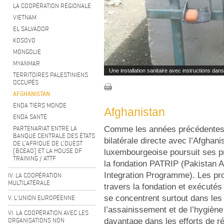
LA COOPÉRATION RÉGIONALE
VIETNAM
EL SALVADOR
KOSOVO
MONGOLIE
MYANMAR
Une installation sanitaire avec instructions dans 
TERRITOIRES PALESTINIENS
OCCUPÉS
AFGHANISTAN
ENDA TIERS MONDE
Afghanistan
ENDA SANTÉ
PARTENARIAT ENTRE LA
Comme les années précédentes, 
BANQUE CENTRALE DES ÉTATS
bilatérale directe avec l’Afghani
DE L’AFRIQUE DE L’OUEST
(BCEAO) ET LA HOUSE OF
luxembourgeoise poursuit ses pr
TRAINING / ATTF
la fondation PATRIP (Pakistan A
Integration Programme). Les pr
IV. LA COOPÉRATION
MULTILATÉRALE
travers la fondation et exécuté
V. L'UNION EUROPÉENNE
se concentrent surtout dans les
l’assainissement et de l’hygièn
VI. LA COOPÉRATION AVEC LES
ORGANISATIONS NON
davantage dans les efforts de ré