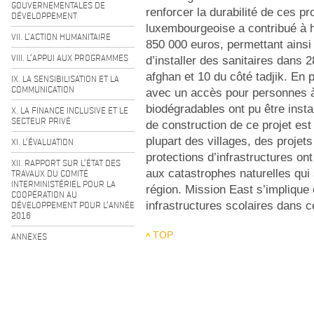
GOUVERNEMENTALES DE
renforcer la durabilité de ces p
DÉVELOPPEMENT
luxembourgeoise a contribué à 
VII. L’ACTION HUMANITAIRE
850 000 euros, permettant ainsi 
VIII. L’APPUI AUX PROGRAMMES
d’installer des sanitaires dans 
afghan et 10 du côté tadjik. En p
IX. LA SENSIBILISATION ET LA
COMMUNICATION
avec un accès pour personnes à m
biodégradables ont pu être insta
X. LA FINANCE INCLUSIVE ET LE
SECTEUR PRIVÉ
de construction de ce projet es
plupart des villages, des projets
XI. L’ÉVALUATION
protections d’infrastructures on
XII. RAPPORT SUR L’ÉTAT DES
aux catastrophes naturelles qu
TRAVAUX DU COMITÉ
INTERMINISTÉRIEL POUR LA
région. Mission East s’implique
COOPÉRATION AU
DÉVELOPPEMENT POUR L’ANNÉE
infrastructures scolaires dans c
2016
TOP
ANNEXES