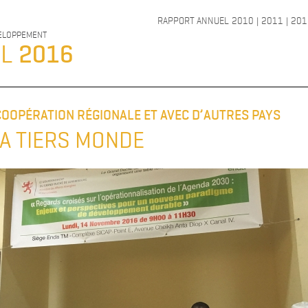
RAPPORT ANNUEL
2010
|
2011
|
201
VELOPPEMENT
EL
2016
A COOPÉRATION RÉGIONALE ET AVEC D’AUTRES PAYS
A TIERS MONDE