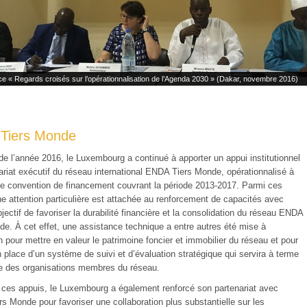
e « Regards croisés sur l’opérationnalisation de l’Agenda 2030 » (Dakar, novembre 2016)
Tiers Monde
de l’année 2016, le Luxembourg a continué à apporter un appui institutionnel
ariat exécutif du réseau international ENDA Tiers Monde, opérationnalisé à
ne convention de financement couvrant la période 2013-2017. Parmi ces
ne attention particulière est attachée au renforcement de capacités avec
ctif de favoriser la durabilité financière et la consolidation du réseau ENDA
de. À cet effet, une assistance technique a entre autres été mise à
n pour mettre en valeur le patrimoine foncier et immobilier du réseau et pour
 place d’un système de suivi et d’évaluation stratégique qui servira à terme
e des organisations membres du réseau.
 ces appuis, le Luxembourg a également renforcé son partenariat avec
s Monde pour favoriser une collaboration plus substantielle sur les