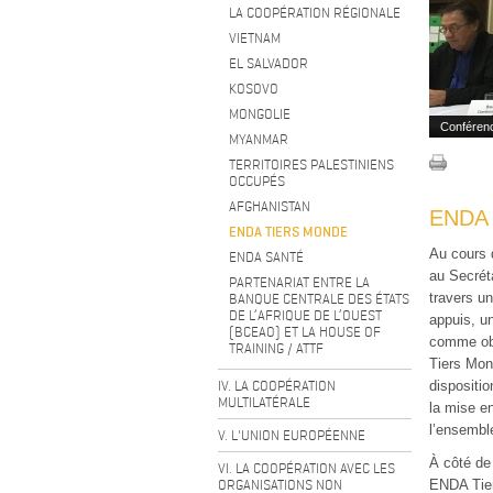
LA COOPÉRATION RÉGIONALE
VIETNAM
EL SALVADOR
KOSOVO
MONGOLIE
Conférenc
MYANMAR
TERRITOIRES PALESTINIENS
OCCUPÉS
AFGHANISTAN
ENDA 
ENDA TIERS MONDE
Au cours 
ENDA SANTÉ
au Secrét
PARTENARIAT ENTRE LA
BANQUE CENTRALE DES ÉTATS
travers u
DE L’AFRIQUE DE L’OUEST
appuis, u
(BCEAO) ET LA HOUSE OF
comme obje
TRAINING / ATTF
Tiers Mon
IV. LA COOPÉRATION
dispositio
MULTILATÉRALE
la mise en
l’ensembl
V. L'UNION EUROPÉENNE
À côté de
VI. LA COOPÉRATION AVEC LES
ORGANISATIONS NON
ENDA Tier