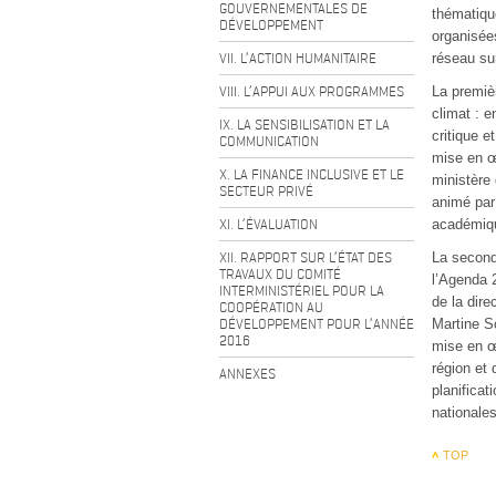
GOUVERNEMENTALES DE
thématiqu
DÉVELOPPEMENT
organisée
VII. L’ACTION HUMANITAIRE
réseau su
VIII. L’APPUI AUX PROGRAMMES
La premiè
climat : 
IX. LA SENSIBILISATION ET LA
critique e
COMMUNICATION
mise en œ
X. LA FINANCE INCLUSIVE ET LE
ministère
SECTEUR PRIVÉ
animé par 
XI. L’ÉVALUATION
académiqu
XII. RAPPORT SUR L’ÉTAT DES
La seconde
TRAVAUX DU COMITÉ
l’Agenda 
INTERMINISTÉRIEL POUR LA
de la dire
COOPÉRATION AU
DÉVELOPPEMENT POUR L’ANNÉE
Martine S
2016
mise en œ
région et
ANNEXES
planificat
nationales
TOP