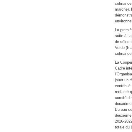
cofinancem
marché), l
démonstrat
environne
La premiè
suite à l’
de sélecti
Verde (Ec
cofinance
La Coopér
Cadre int
l’Organis
jouer un 
contribué 
renforcé q
comité di
deuxième 
Bureau de
deuxième 
2016-2022 
totale du