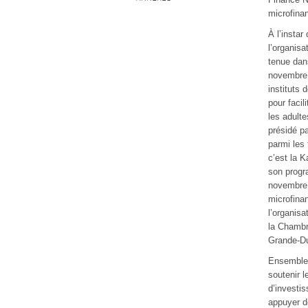
microfina
À l’insta
l’organisa
tenue dan
novembre 
instituts 
pour facil
les adulte
présidé p
parmi les
c’est la 
son progr
novembre 
microfina
l’organis
la Chambr
Grande-D
Ensemble 
soutenir 
d’investi
appuyer d