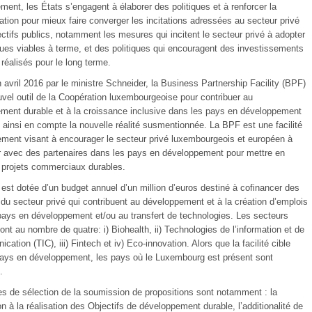
ent, les États s’engagent à élaborer des politiques et à renforcer la
ation pour mieux faire converger les incitations adressées au secteur privé
ectifs publics, notamment les mesures qui incitent le secteur privé à adopter
ques viables à terme, et des politiques qui encouragent des investissements
 réalisés pour le long terme.
avril 2016 par le ministre Schneider, la Business Partnership Facility (BPF)
uvel outil de la Coopération luxembourgeoise pour contribuer au
ment durable et à la croissance inclusive dans les pays en développement
 ainsi en compte la nouvelle réalité susmentionnée. La BPF est une facilité
ement visant à encourager le secteur privé luxembourgeois et européen à
r avec des partenaires dans les pays en développement pour mettre en
 projets commerciaux durables.
é est dotée d’un budget annuel d’un million d’euros destiné à cofinancer des
s du secteur privé qui contribuent au développement et à la création d’emplois
pays en développement et/ou au transfert de technologies. Les secteurs
sont au nombre de quatre: i) Biohealth, ii) Technologies de l’information et de
cation (TIC), iii) Fintech et iv) Eco-innovation. Alors que la facilité cible
pays en développement, les pays où le Luxembourg est présent sont
s.
res de sélection de la soumission de propositions sont notamment : la
on à la réalisation des Objectifs de développement durable, l’additionalité de