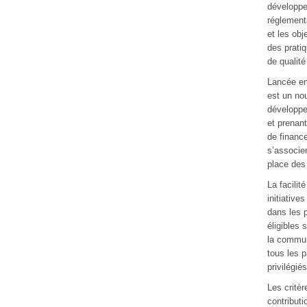
développem
réglement
et les obj
des prati
de qualité
Lancée en 
est un no
développe
et prenant
de financ
s’associe
place des
La facilit
initiative
dans les 
éligibles 
la communi
tous les 
privilégié
Les critè
contributi