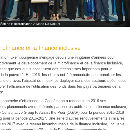
péen de la microfinance © Marie De Decker
rofinance et la finance inclusive
ation luxembourgeoise s’engage depuis une vingtaine d’années pour
activement le développement de la microfinance et de la finance inclusive,
sant que ces outils constituent des mécanismes importants pour la
de la pauvreté. En 2016, les efforts ont été reconduits pour canaliser les
nanciers avec l’objectif de mieux les déployer dans des secteurs spécifiques
orer l’efficience de l’utilisation des fonds dans les pays partenaires de la
on.
e approche d’efficience, la Coopération a reconduit en 2016 ses
s pluriannuels avec différents partenaires actifs dans la finance inclusive,
le Consultative Group to Assist the Poor (CGAP) pour la période 2016-2018
g pour la période 2016-2017. Une série d’autres renouvellements similaires
u en 2017 avec le réseau luxembourgeois de la finance inclusive, Inclusive
etwork Luxembourg (InFiNe.lu), la Plateforme européenne de la