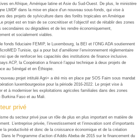
ctives en Afrique, Amérique latine et Asie du Sud-Ouest. De plus, le ministère
e LMDF dans la mise en place d’un nouveau sous-fonds, qui vise à
ans des projets de sylviculture dans des forêts tropicales en Amérique
Le projet est en train de se concrétiser et l’objectif est de rétablir des zones
es secondaires ou dégradées et de les rendre économiquement,
ement et socialement viables.
 le fonds fiduciaire FEMIP, le Luxembourg, la BEI et l’ONG ADA soutiennent
 MicroMED Tunisie, qui a pour but d’améliorer l’environnement réglementaire
insi que de renforcer les capacités des institutions de finance inclusive.
pays ACP, la Coopération a financé l’appui technique à deux projets de
nce au Sénégal et en Éthiopie.
 nouveau projet intitulé Agri+ a été mis en place par SOS Faim sous mandat
pération luxembourgeoise pour la période 2016-2022. Le projet vise à
r et à moderniser les exploitations agricoles familiales dans des zones
u Burkina Faso et au Mali.
teur privé
sme du secteur privé joue un rôle de plus en plus important en matière de
ent. L’entreprise privée, l’investissement et l’innovation sont d’importants
e la productivité et donc de la croissance économique et de la création
. Dans le Programme d’action d’Addis Abeba de 2015 sur le financement du