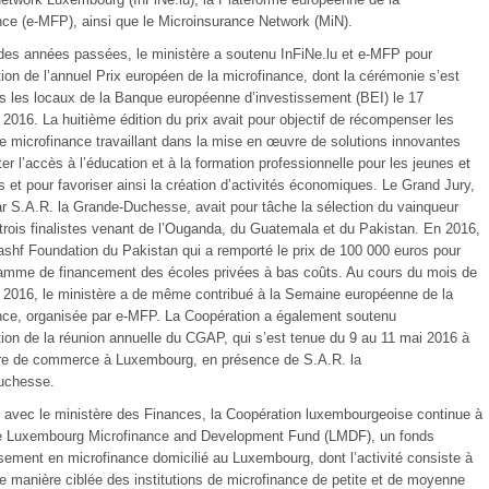
nce (e-MFP), ainsi que le Microinsurance Network (MiN).
r des années passées, le ministère a soutenu InFiNe.lu et e-MFP pour
tion de l’annuel Prix européen de la microfinance, dont la cérémonie s’est
s les locaux de la Banque européenne d’investissement (BEI) le 17
2016. La huitième édition du prix avait pour objectif de récompenser les
de microfinance travaillant dans la mise en œuvre de solutions innovantes
iter l’accès à l’éducation et à la formation professionnelle pour les jeunes et
s et pour favoriser ainsi la création d’activités économiques. Le Grand Jury,
ar S.A.R. la Grande-Duchesse, avait pour tâche la sélection du vainqueur
 trois finalistes venant de l’Ouganda, du Guatemala et du Pakistan. En 2016,
Kashf Foundation du Pakistan qui a remporté le prix de 100 000 euros pour
amme de financement des écoles privées à bas coûts. Au cours du mois de
2016, le ministère a de même contribué à la Semaine européenne de la
nce, organisée par e-MFP. La Coopération a également soutenu
ation de la réunion annuelle du CGAP, qui s’est tenue du 9 au 11 mai 2016 à
e de commerce à Luxembourg, en présence de S.A.R. la
uchesse.
avec le ministère des Finances, la Coopération luxembourgeoise continue à
le Luxembourg Microfinance and Development Fund (LMDF), un fonds
ssement en microfinance domicilié au Luxembourg, dont l’activité consiste à
e manière ciblée des institutions de microfinance de petite et de moyenne