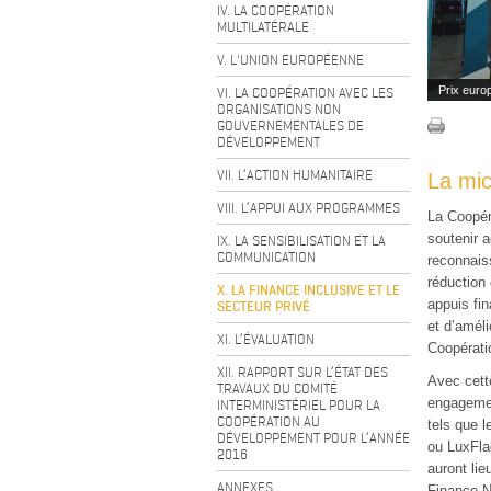
IV. LA COOPÉRATION
MULTILATÉRALE
V. L'UNION EUROPÉENNE
VI. LA COOPÉRATION AVEC LES
Prix euro
ORGANISATIONS NON
GOUVERNEMENTALES DE
DÉVELOPPEMENT
VII. L’ACTION HUMANITAIRE
La mic
VIII. L’APPUI AUX PROGRAMMES
La Coopér
soutenir 
IX. LA SENSIBILISATION ET LA
COMMUNICATION
reconnais
réduction 
X. LA FINANCE INCLUSIVE ET LE
appuis fi
SECTEUR PRIVÉ
et d’améli
XI. L’ÉVALUATION
Coopérati
XII. RAPPORT SUR L’ÉTAT DES
Avec cett
TRAVAUX DU COMITÉ
engagement
INTERMINISTÉRIEL POUR LA
COOPÉRATION AU
tels que 
DÉVELOPPEMENT POUR L’ANNÉE
ou LuxFla
2016
auront lie
ANNEXES
Finance N