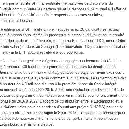
ent par la facilité BPF, la neutralité (ne pas créer de distorsions du
’intérêt commun entre les partenaires et la responsabilité mutuelle, l’effet de
ion et la réplicabilité et enfin le respect des normes sociales,
mentales et fiscales.
re édition de la BPF a été un plein succès avec 20 candidatures reçues
appel à propositions. Après un processus substantiel d’évaluation, le comité
on a décidé de retenir 4 projets, dont un au Burkina Faso (TIC), un au Cabo
o-Innovation) et deux au Sénégal (Eco-Innovation, TIC). Le montant total du
ment via la BPF 2016 s’est élevé à 663 650 euros.
ation luxembourgeoise est également engagée au niveau multilatéral. Le
égré renforcé (CIR) est un programme multidonateurs lié directement à
ation mondiale du commerce (OMC), qui aide les pays les moins avancés à
rôle plus actif dans le système commercial multilatéral. Le Luxembourg avait
à hauteur de 4,5 millions d’euros à la première phase du Cadre intégré
ui couvrait la période 2009-2015. Après une évaluation positive en 2014, le
recteur du programme a donné son aval en mai 2015 pour le lancement d’une
phase de 2016 à 2022. L’accord de contribution entre le Luxembourg et le
s Nations unies pour les services d’appui aux projets (UNOPS) pour cette
phase a été formellement signé le 8 juin 2016. L’engagement financier pour
s’élève de nouveau à 4,5 millions d’euros, portant ainsi la contribution
 Luxembourg à 9 millions d’euros.