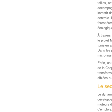
tailles, a
accompagn
investir d
centrale. 
forestièr
écologiqu
À travers
le projet
tunisien a
Dans les 
microfina
Enfin, un
de la Coo
transforme
ciblées a
Le sec
Le dynami
développem
moteurs d
d’emplois