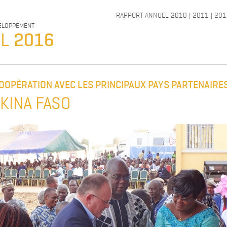
RAPPORT ANNUEL
2010
|
2011
|
201
VELOPPEMENT
EL
2016
 COOPÉRATION AVEC LES PRINCIPAUX PAYS PARTENAIRE
KINA FASO