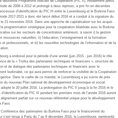
le deuxième Programme indicatif de Coopération (PIC II), initialement prévu
ériode de 2008 à 2012 et prolongé à deux reprises, a pris fin en décembre
rocessus d’identification du PIC III entre le Luxembourg et le Burkina Faso
ériode 2017-2021 a donc été lancé début 2016 et a conduit à la signature du
le 21 novembre 2016. Dans une approche de capitalisation sur les acquis
 la programmation stratégique pour la coopération bilatérale avec le Burkina
calise sur les secteurs de concentration antérieurs, à savoir i) la gestion
s ressources naturelles, ii) l’éducation, l’enseignement et la formation
 et professionnels, et iii) les nouvelles technologies de l’information et de la
ation.
ourg a endossé pour la période d’une année (juin 2015 - juin 2016) le rôle
nce de la « Troïka des partenaires techniques et financiers », structure de
on et de dialogue des partenaires techniques et financiers avec le
nt burkinabè, ce qui aura permis de renforcer la visibilité de la Coopération
geoise. Dans le cadre de ce mandat, le Luxembourg a pu suivre de près
tion du nouveau Plan national de développement économique et social
dopté le 20 juillet 2016. La prolongation du PIC II jusqu’à la fin 2016 et le
 d’identification du PIC III pendant les premiers mois de l’année 2016 auront
 alignement parfait sur ce nouveau référentiel unique pour le développement
a Faso.
a Conférence des partenaires du Burkina Faso pour le financement du
 s’est tenue à Paris du 7 au 8 décembre 2016, le Luxembourg, représenté