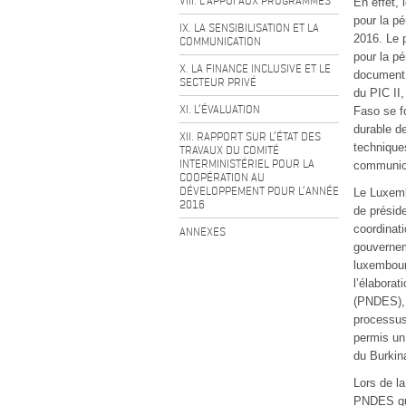
VIII. L’APPUI AUX PROGRAMMES
En effet, 
pour la p
IX. LA SENSIBILISATION ET LA
2016. Le p
COMMUNICATION
pour la p
X. LA FINANCE INCLUSIVE ET LE
document 
SECTEUR PRIVÉ
du PIC II,
XI. L’ÉVALUATION
Faso se fo
durable de
XII. RAPPORT SUR L’ÉTAT DES
techniques
TRAVAUX DU COMITÉ
INTERMINISTÉRIEL POUR LA
communic
COOPÉRATION AU
DÉVELOPPEMENT POUR L’ANNÉE
Le Luxemb
2016
de préside
coordinati
ANNEXES
gouverneme
luxembour
l’élabora
(PNDES), a
processus
permis un
du Burkin
Lors de l
PNDES qui