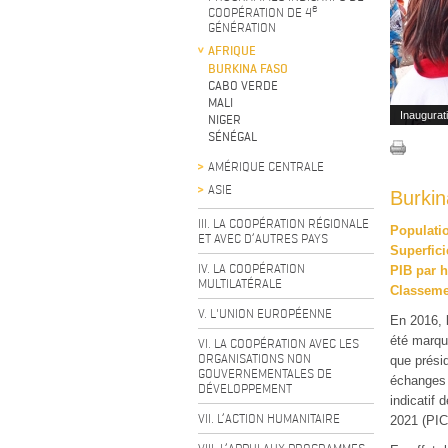
e
COOPÉRATION DE 4
GÉNÉRATION
AFRIQUE
BURKINA FASO
CABO VERDE
MALI
Inaugurat
NIGER
SÉNÉGAL
AMÉRIQUE CENTRALE
ASIE
Burki
III. LA COOPÉRATION RÉGIONALE
Populati
ET AVEC D’AUTRES PAYS
Superfici
IV. LA COOPÉRATION
PIB par h
MULTILATÉRALE
Classeme
V. L'UNION EUROPÉENNE
En 2016, l
été marqu
VI. LA COOPÉRATION AVEC LES
ORGANISATIONS NON
que présid
GOUVERNEMENTALES DE
échanges 
DÉVELOPPEMENT
indicatif 
VII. L’ACTION HUMANITAIRE
2021 (PIC 