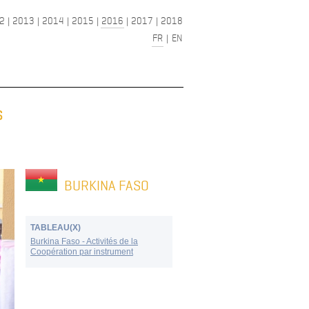
2
|
2013
|
2014
|
2015
|
2016
|
2017
|
2018
FR
|
EN
S
BURKINA FASO
TABLEAU(X)
Burkina Faso - Activités de la
Coopération par instrument