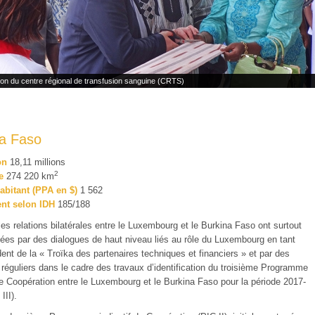
ion du centre régional de transfusion sanguine (CRTS)
na Faso
on
18,11 millions
2
e
274 220 km
abitant (PPA en $)
1 562
nt selon IDH
185/188
es relations bilatérales entre le Luxembourg et le Burkina Faso ont surtout
ées par des dialogues de haut niveau liés au rôle du Luxembourg en tant
ent de la « Troïka des partenaires techniques et financiers » et par des
réguliers dans le cadre des travaux d’identification du troisième Programme
de Coopération entre le Luxembourg et le Burkina Faso pour la période 2017-
III).