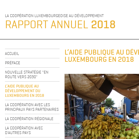
LA COOPÉRATION LUXEMBOURGEOISE AU DÉVELOPPEMENT
RAPPORT ANNUEL
2018
L’AIDE PUBLIQUE AU DÉ
ACCUEIL
LUXEMBOURG EN 2018
PRÉFACE
NOUVELLE STRATÉGIE "EN
ROUTE VERS 2030"
L’AIDE PUBLIQUE AU
DÉVELOPPEMENT DU
LUXEMBOURG EN 2018
LA COOPÉRATION AVEC LES
PRINCIPAUX PAYS PARTENAIRES
LA COOPÉRATION RÉGIONALE
LA COOPÉRATION AVEC
D'AUTRES PAYS