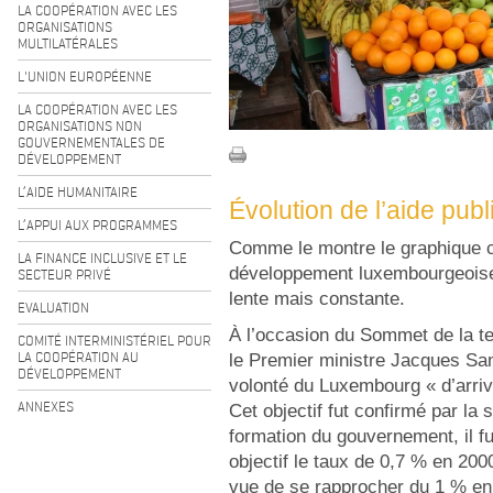
LA COOPÉRATION AVEC LES
ORGANISATIONS
MULTILATÉRALES
L'UNION EUROPÉENNE
LA COOPÉRATION AVEC LES
ORGANISATIONS NON
GOUVERNEMENTALES DE
DÉVELOPPEMENT
L’AIDE HUMANITAIRE
Évolution de l’aide pu
L’APPUI AUX PROGRAMMES
Comme le montre le graphique ci
LA FINANCE INCLUSIVE ET LE
développement luxembourgeoise
SECTEUR PRIVÉ
lente mais constante.
EVALUATION
À l’occasion du Sommet de la te
COMITÉ INTERMINISTÉRIEL POUR
LA COOPÉRATION AU
le Premier ministre Jacques Sa
DÉVELOPPEMENT
volonté du Luxembourg « d’arriv
ANNEXES
Cet objectif fut confirmé par la s
formation du gouvernement, il f
objectif le taux de 0,7 % en 200
vue de se rapprocher du 1 % en f